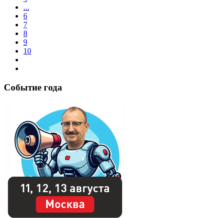
...
6
7
8
9
10
Событие года