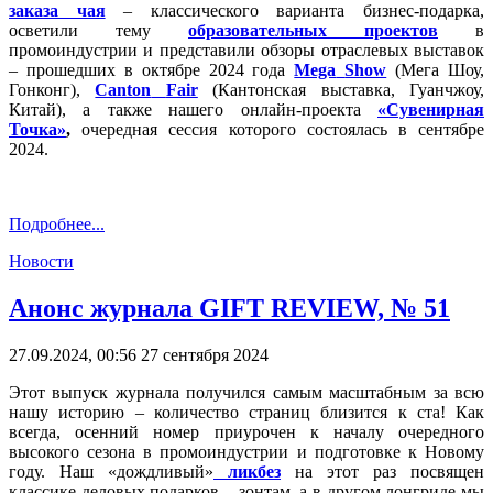
заказа чая
– классического варианта бизнес-подарка,
осветили тему
образовательных проектов
в
промоиндустрии и представили обзоры отраслевых выставок
– прошедших в октябре 2024 года
Mega
Show
(Мега Шоу,
Гонконг),
Canton
Fair
(Кантонская выставка, Гуанчжоу,
Китай), а также нашего онлайн-проекта
«Сувенирная
Точка»
,
очередная сессия которого состоялась в сентябре
2024.
Подробнее...
Новости
Анонс журнала GIFT REVIEW, № 51
27.09.2024, 00:56
27 сентября 2024
Этот выпуск журнала получился самым масштабным за всю
нашу историю – количество страниц близится к ста! Как
всегда, осенний номер приурочен к началу очередного
высокого сезона в промоиндустрии и подготовке к Новому
году. Наш «дождливый»
ликбез
на этот раз посвящен
классике деловых подарков – зонтам, а в другом лонгриде мы