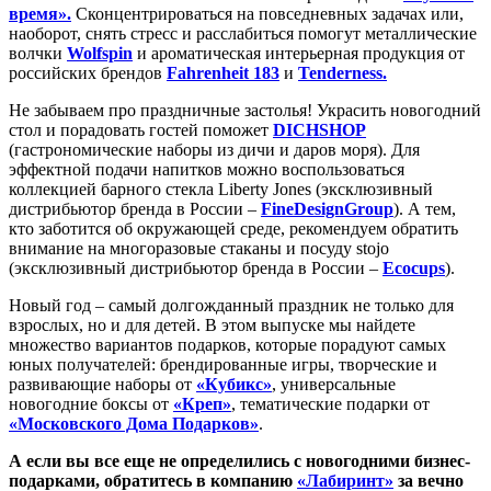
время».
Сконцентрироваться на повседневных задачах или,
наоборот, снять стресс и расслабиться помогут металлические
волчки
Wolfspin
и ароматическая интерьерная продукция от
российских брендов
Fahrenheit 183
и
Tenderness.
Не забываем про праздничные застолья! Украсить новогодний
стол и порадовать гостей поможет
DICHSHOP
(гастрономические наборы из дичи и даров моря). Для
эффектной подачи напитков можно воспользоваться
коллекцией барного стекла Liberty Jones (эксклюзивный
дистрибьютор бренда в России –
FineDesignGroup
). А тем,
кто заботится об окружающей среде, рекомендуем обратить
внимание на многоразовые стаканы и посуду stojo
(эксклюзивный дистрибьютор бренда в России –
Ecocups
).
Новый год – самый долгожданный праздник не только для
взрослых, но и для детей. В этом выпуске мы найдете
множество вариантов подарков, которые порадуют самых
юных получателей: брендированные игры, творческие и
развивающие наборы от
«Кубикс»
, универсальные
новогодние боксы от
«Креп»
, тематические подарки от
«Московского Дома Подарков»
.
А если вы все еще не определились с новогодними бизнес-
подарками, обратитесь в компанию
«Лабиринт»
за вечно