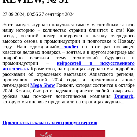
27.09.2024, 00:56
27 сентября 2024
Этот выпуск журнала получился самым масштабным за всю
нашу историю – количество страниц близится к ста! Как
всегда, осенний номер приурочен к началу очередного
высокого сезона в промоиндустрии и подготовке к Новому
году. Наш «дождливый»
ликбез
на этот раз посвящен
классике деловых подарков – зонтам, а в другом лонгриде мы
подробно осветили тему технологий будущего в
промоиндустрии –
нейросетей и искусственного
интеллекта
.
Кроме того, на страницах журнала мы подробно
рассказали об отраслевых выставках Азиатского региона,
прошедших весной 2024 года, и представили анонс
легендарной
Mega Show
Гонконг, которая состоится в октябре
2024. Кстати, быстро и надежно привезти любой товар из-за
рубежа вам поможет логистическая компания
Dmmark,
которую мы впервые представили на страницах журнала.
Пролистать / скачать электронную версию