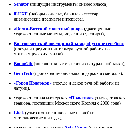
Senator
(пишущие инструменты бизнес-класса),
iLUXE
(наборы сомелье, барные аксессуары,
дизайнерские предметы интерьера),
«Волго-Вятский монетный двор»
(драгоценные
художественные монеты, медали и сувениры),
Волгореченский ювелирный завод «Русское серебро»
(посуда и предметы интерьера ручной работы по
мотивам русских сказок),
BoomGift
(эксклюзивные изделия из натуральной кожи),
GemTech
(производство деловых подарков из металла),
«Город Подарков»
(посуда и декор ручной работы из
латуни),
художественная мастерская
«Практика»
(златоустовская
гравюра, поставщик Московского Кремля с 2008 года),
Litek
(ультратонкие никелевые наклейки,
металлические шильды),
кожевенная мануфактура
Arta Group
(креативные