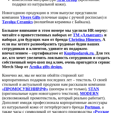
подарки из натуральной кожи).
Новогоднюю продукцию в этом выпуске представили
компании
Vivere Gifts
(елочные шары с ручной росписью) и
Tavolga Ceramics
(волшебная керамика с Байкала).
Большое внимание в этом номере мы уделили HR-мерчу:
читайте о приветственных наборах от
ТМ «Адъютант»
и
наборах для будущих мам от бренда
Christina
Himenes.
А
если вы хотите разнообразить трудовые будни ваших
сотрудников и клиентов, удивите их подарком-
впечатлением – сертификатом от
Kupitpodarok.ru.
Для тех
же, кто хочет увеличить лояльность сотрудников и создать
собственный мерч-шоп под ключ, очень пригодится сервис
Merch Shop от
Arnika gifts design.
Конечно же, мы не могли обойти стороной хит
корпоративных подарков последних лет – текстиль. О своей
стильной и актуальной продукии нам рассказали компании
«ПРОМОСУВЕНИР.РФ»
(шоперы и не только),
STAN
(оригинальные идеи новогоднего текстиля),
MODERN
(всевозможный промотекстиль, который реально работает).
Дополнят имидж профессионала корпоративные аксессуары
из натуральной кожи от петербургского бренда
Portman
, а
также часы с символикой от часового производства
«Русское